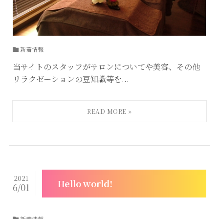
新着情報
当サイトのスタッフがサロンについてや美容、その他
リラクゼーションの豆知識等を...
2021
Hello world!
6/01
新着情報